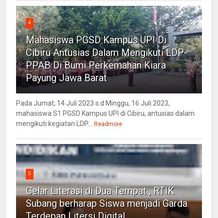
4
Mahasiswa PGSD Kampus UPI Di
Cibiru Antusias Dalam Mengikuti LDP-
PPAB Di Bumi Perkemahan Kiara
Payung Jawa Barat
Pada Jumat, 14 Juli 2023 s.d Minggu, 16 Juli 2023,
mahasiswa S1 PGSD Kampus UPI di Cibiru, antusias dalam
mengikuti kegiatan LDP...
Readmore
5
Gelar Literasi di Dua Tempat , RTIK
Subang berharap Siswa menjadi Garda
Terdepan Litersi Digital