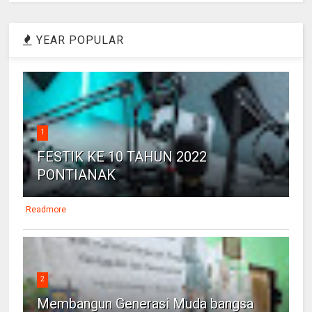
YEAR POPULAR
📄 JOIN DONG
1
FESTIK KE 10 TAHUN 2022
PONTIANAK
Readmore
2
Membangun Generasi Muda bangsa