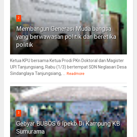
2
Membangun Generasi Muda bangsa
yang berwawasan politik dan beretika
politik
Ketua KPU bersama Ketua Prodi PKn Doktoral dan Magister
UPI Tanjungsiang, Rabu (1/3) bertempat SDN Neglasari Desa
Sindanglaya Tanjungsiang, ...
Readmore
3
Gebyar BUBOS 6 Ipekb Di Kampung KB
Sumurama