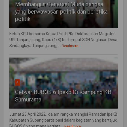
Membangun Generasi Muda bangsa
yang berwawasan politik dan beretika
politik
Ketua KPU bersama Ketua Prodi PKn Doktoral dan Magister
UPI Tanjungsiang, Rabu (1/3) bertempat SDN Neglasari Desa
Sindanglaya Tanjungsiang, ...
Readmore
3
Gebyar BUBOS 6 Ipekb Di Kampung KB
Sumurama
Jumat 23 April 2022 , dalam rangka mengisi Ramadan IpeKB
Kabupaten Subang partisipasi dalam kegiatan yang bertajuk
BUBOS 6 yang mana kegiata...
Readmore