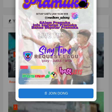
YEAR POPULAR
1
FESTIK KE 10 TAHUN 2022
PONTIANAK
Readmore
📄 JOIN DONG
2