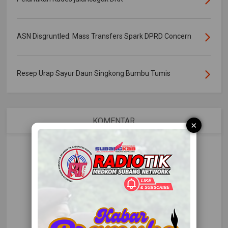
ASN Disgruntled: Mass Transfers Spark DPRD Concern
Resep Urap Sayur Daun Singkong Bumbu Tumis
KOMENTAR
×