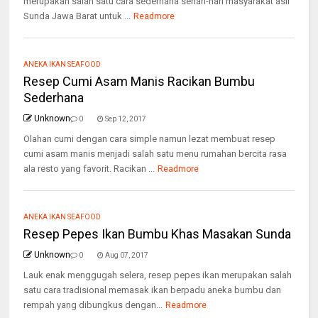
merupakan salah satu cara sederhana sehari-hari masyarakat asli
Sunda Jawa Barat untuk ...
Readmore
ANEKA IKAN SEAFOOD
Resep Cumi Asam Manis Racikan Bumbu
Sederhana
Unknown
0
Sep 12, 2017
Olahan cumi dengan cara simple namun lezat membuat resep
cumi asam manis menjadi salah satu menu rumahan bercita rasa
ala resto yang favorit. Racikan ...
Readmore
ANEKA IKAN SEAFOOD
Resep Pepes Ikan Bumbu Khas Masakan Sunda
Unknown
0
Aug 07, 2017
Lauk enak menggugah selera, resep pepes ikan merupakan salah
satu cara tradisional memasak ikan berpadu aneka bumbu dan
rempah yang dibungkus dengan...
Readmore