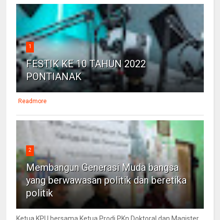
1
FESTIK KE 10 TAHUN 2022
PONTIANAK
Readmore
2
Membangun Generasi Muda bangsa
yang berwawasan politik dan beretika
politik
Ketua KPU bersama Ketua Prodi PKn Doktoral dan Magister