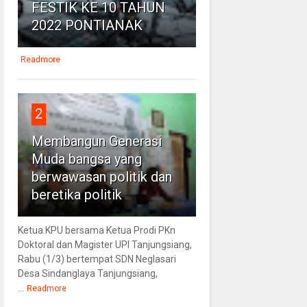
FESTIK KE 10 TAHUN
2022 PONTIANAK
Readmore
2
Membangun Generasi
Muda bangsa yang
berwawasan politik dan
beretika politik
Ketua KPU bersama Ketua Prodi PKn
Doktoral dan Magister UPI Tanjungsiang,
Rabu (1/3) bertempat SDN Neglasari
Desa Sindanglaya Tanjungsiang,
...
Readmore