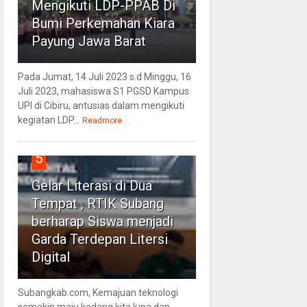
Mengikuti LDP-PPAB Di
Bumi Perkemahan Kiara
Payung Jawa Barat
Pada Jumat, 14 Juli 2023 s.d Minggu, 16
Juli 2023, mahasiswa S1 PGSD Kampus
UPI di Cibiru, antusias dalam mengikuti
kegiatan LDP...
Readmore
5
Gelar Literasi di Dua
Tempat , RTIK Subang
berharap Siswa menjadi
Garda Terdepan Litersi
Digital
Subangkab.com, Kemajuan teknologi