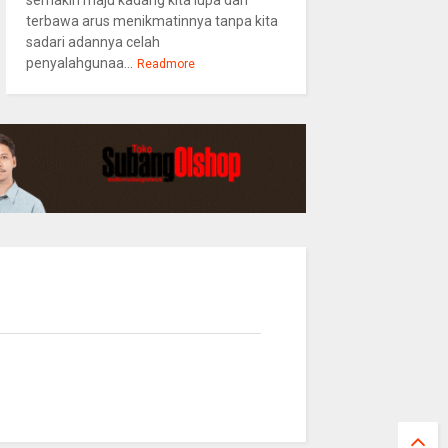
semakin maju kadang kita lupa dan
terbawa arus menikmatinnya tanpa kita
sadari adannya celah
penyalahgunaa...
Readmore