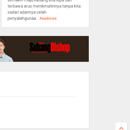
semakin maju kadang kita lupa dan
terbawa arus menikmatinnya tanpa kita
sadari adannya celah
penyalahgunaa...
Readmore