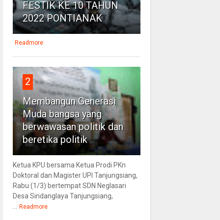
FESTIK KE 10 TAHUN
2022 PONTIANAK
Readmore
2
Membangun Generasi
Muda bangsa yang
berwawasan politik dan
beretika politik
Ketua KPU bersama Ketua Prodi PKn
Doktoral dan Magister UPI Tanjungsiang,
Rabu (1/3) bertempat SDN Neglasari
Desa Sindanglaya Tanjungsiang,
...
Readmore