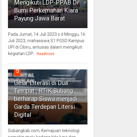
Mengikuti LDP-PPAB Di
Bumi Perkemahan Kiara
Payung Jawa Barat
Pada Jumat, 14 Juli 2023 s.d Minggu, 16
Juli 2023, mahasiswa S1 PGSD Kampus
UPI di Cibiru, antusias dalam mengikuti
kegiatan LDP...
Readmore
5
Gelar Literasi di Dua
Tempat , RTIK Subang
berharap Siswa menjadi
Garda Terdepan Litersi
Digital
Subangkab.com, Kemajuan teknologi