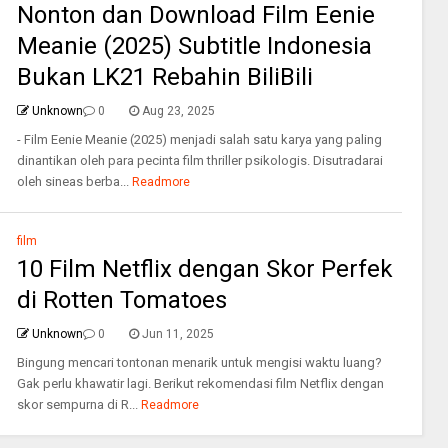
Nonton dan Download Film Eenie
Meanie (2025) Subtitle Indonesia
Bukan LK21 Rebahin BiliBili
Unknown
0
Aug 23, 2025
- Film Eenie Meanie (2025) menjadi salah satu karya yang paling
dinantikan oleh para pecinta film thriller psikologis. Disutradarai
oleh sineas berba...
Readmore
film
10 Film Netflix dengan Skor Perfek
di Rotten Tomatoes
Unknown
0
Jun 11, 2025
Bingung mencari tontonan menarik untuk mengisi waktu luang?
Gak perlu khawatir lagi. Berikut rekomendasi film Netflix dengan
skor sempurna di R...
Readmore