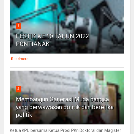
1
FESTIK KE 10 TAHUN 2022
PONTIANAK
Readmore
2
Membangun Generasi Muda bangsa
yang berwawasan politik dan beretika
politik
Ketua KPU bersama Ketua Prodi PKn Doktoral dan Magister