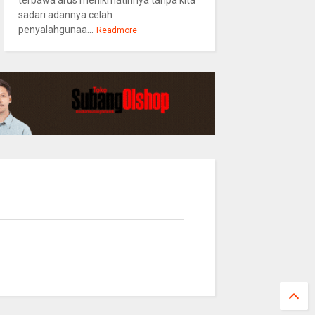
terbawa arus menikmatinnya tanpa kita
sadari adannya celah
penyalahgunaa...
Readmore