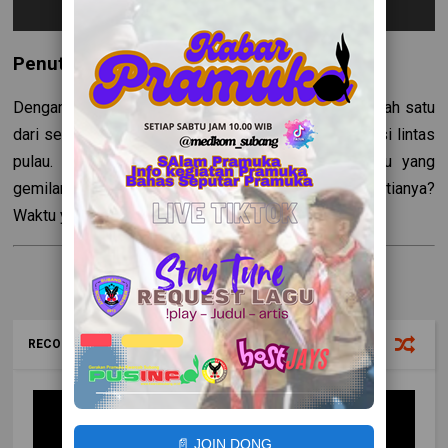
Penutup
Dengan kepindahan ini, Persikas Subang menjadi salah satu
dari sedikit klub di Indonesia yang melakukan relokasi lintas
pulau. Apakah ini akan menjadi awal dari era baru yang
gemilang atau justru mengikis loyalitas pendukung setianya?
Waktu yang akan menjawab.
RECOMMENDED FOR YOU
📄 JOIN DONG