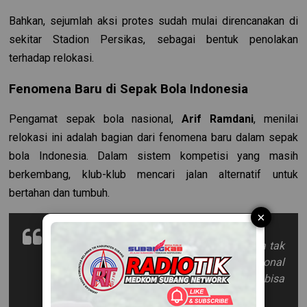
Bahkan, sejumlah aksi protes sudah mulai direncanakan di
sekitar Stadion Persikas, sebagai bentuk penolakan
terhadap relokasi.
Fenomena Baru di Sepak Bola Indonesia
Pengamat sepak bola nasional,
Arif Ramdani
, menilai
relokasi ini adalah bagian dari fenomena baru dalam sepak
bola Indonesia. Dalam sistem kompetisi yang masih
berkembang, klub-klub mencari jalan alternatif untuk
bertahan dan tumbuh.
×
“Relokasi adalah pilihan ekstrem. Tapi jika tak
diimbangi dengan pengelolaan profesional
dan loyalitas kepada suporter, klub bisa
kehilangan jiwanya,”
ungkap Arif.