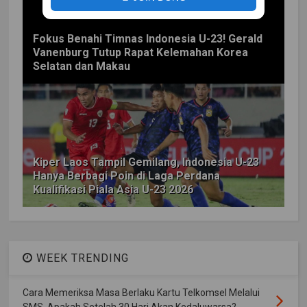
Fokus Benahi Timnas Indonesia U-23! Gerald
Vanenburg Tutup Rapat Kelemahan Korea
Selatan dan Makau
Kiper Laos Tampil Gemilang, Indonesia U-23
Hanya Berbagi Poin di Laga Perdana
Kualifikasi Piala Asia U-23 2026
WEEK TRENDING
Cara Memeriksa Masa Berlaku Kartu Telkomsel Melalui
SMS, Apakah Setelah 30 Hari Akan Kedaluwarsa?