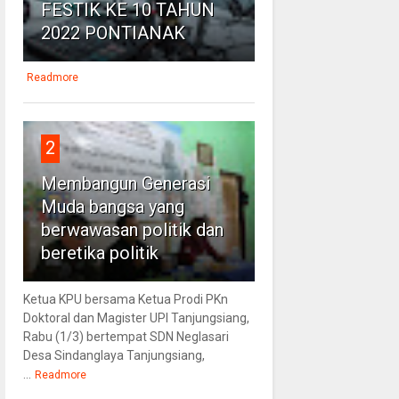
FESTIK KE 10 TAHUN
2022 PONTIANAK
Readmore
2
Membangun Generasi
Muda bangsa yang
berwawasan politik dan
beretika politik
Ketua KPU bersama Ketua Prodi PKn
Doktoral dan Magister UPI Tanjungsiang,
Rabu (1/3) bertempat SDN Neglasari
Desa Sindanglaya Tanjungsiang,
...
Readmore