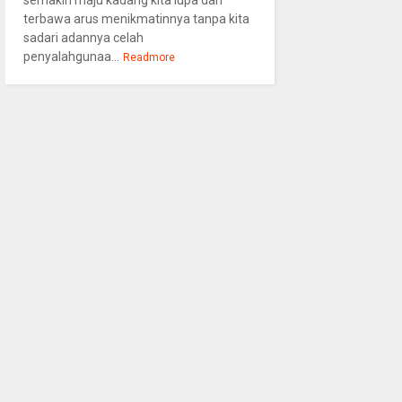
semakin maju kadang kita lupa dan
terbawa arus menikmatinnya tanpa kita
sadari adannya celah
penyalahgunaa...
Readmore