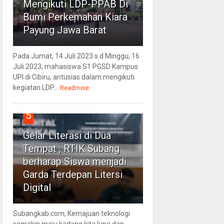
Mengikuti LDP-PPAB Di
Bumi Perkemahan Kiara
Payung Jawa Barat
Pada Jumat, 14 Juli 2023 s.d Minggu, 16
Juli 2023, mahasiswa S1 PGSD Kampus
UPI di Cibiru, antusias dalam mengikuti
kegiatan LDP...
Readmore
5
Gelar Literasi di Dua
Tempat , RTIK Subang
berharap Siswa menjadi
Garda Terdepan Litersi
Digital
Subangkab.com, Kemajuan teknologi