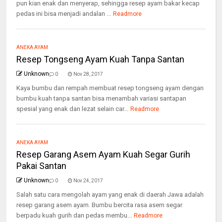
pun kian enak dan menyerap, sehingga resep ayam bakar kecap
pedas ini bisa menjadi andalan ...
Readmore
ANEKA AYAM
Resep Tongseng Ayam Kuah Tanpa Santan
Unknown
0
Nov 28, 2017
Kaya bumbu dan rempah membuat resep tongseng ayam dengan
bumbu kuah tanpa santan bisa menambah variasi santapan
spesial yang enak dan lezat selain car...
Readmore
ANEKA AYAM
Resep Garang Asem Ayam Kuah Segar Gurih
Pakai Santan
Unknown
0
Nov 24, 2017
Salah satu cara mengolah ayam yang enak di daerah Jawa adalah
resep garang asem ayam. Bumbu bercita rasa asem segar
berpadu kuah gurih dan pedas membu...
Readmore