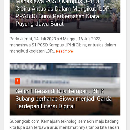
Mahasiswa PGSD Kampus UPI Di
Cibiru Antusias Dalam Mengikuti LDP-
PPAB Di Bumi Perkemahan Kiara
Payung Jawa Barat
Pada Jumat, 14 Juli 2023 s.d Minggu, 16 Juli 2023,
mahasiswa S1 PGSD Kampus UPI di Cibiru, antusias dalam
mengikuti kegiatan LDP...
Readmore
5
Gelar Literasi di Dua Tempat , RTIK
Subang berharap Siswa menjadi Garda
Terdepan Litersi Digital
Subangkab.com, Kemajuan teknologi semakin maju kadang
kita lupa dan terbawa arus menikmatinnya tanpa kita sadari