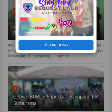
2
Membangun Generasi Muda bangsa
yang berwawasan politik dan beretika
politik
📄 JOIN DONG
Ketua KPU bersama Ketua Prodi PKn Doktoral dan Magister
UPI Tanjungsiang, Rabu (1/3) bertempat SDN Neglasari Desa
Sindanglaya Tanjungsiang, ...
Readmore
3
Gebyar BUBOS 6 Ipekb Di Kampung KB
Sumurama