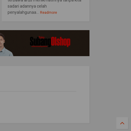
terbawa arus menikmatinnya tanpa kita
sadari adannya celah
penyalahgunaa...
Readmore