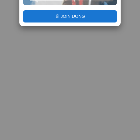
📄 JOIN DONG