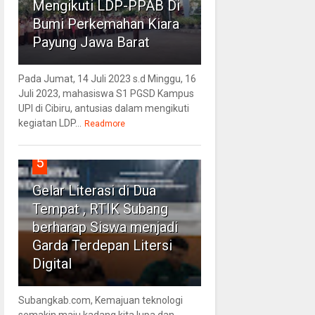
Mengikuti LDP-PPAB Di
Bumi Perkemahan Kiara
Payung Jawa Barat
Pada Jumat, 14 Juli 2023 s.d Minggu, 16
Juli 2023, mahasiswa S1 PGSD Kampus
UPI di Cibiru, antusias dalam mengikuti
kegiatan LDP...
Readmore
5
Gelar Literasi di Dua
Tempat , RTIK Subang
berharap Siswa menjadi
Garda Terdepan Litersi
Digital
Subangkab.com, Kemajuan teknologi