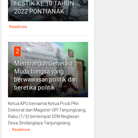
FESTIK KE 10 TAHUN
2022 PONTIANAK
Readmore
2
Membangun Generasi
Muda bangsa yang
berwawasan politik dan
beretika politik
Ketua KPU bersama Ketua Prodi PKn
Doktoral dan Magister UPI Tanjungsiang,
Rabu (1/3) bertempat SDN Neglasari
Desa Sindanglaya Tanjungsiang,
...
Readmore