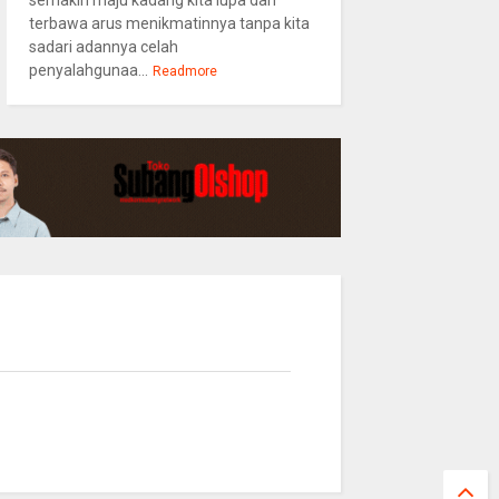
semakin maju kadang kita lupa dan
terbawa arus menikmatinnya tanpa kita
sadari adannya celah
penyalahgunaa...
Readmore