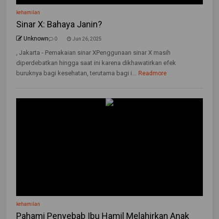
kehamilan
Sinar X: Bahaya Janin?
Unknown
0
Jun 26, 2025
, Jakarta - Pemakaian sinar XPenggunaan sinar X masih
diperdebatkan hingga saat ini karena dikhawatirkan efek
buruknya bagi kesehatan, terutama bagi i...
Readmore
kehamilan
Pahami Penyebab Ibu Hamil Melahirkan Anak