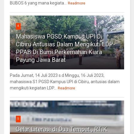
BUBOS 6 yang mana kegiata...
Readmore
4
Mahasiswa PGSD Kampus UPI Di
Cibiru Antusias Dalam Mengikuti LDP-
PPAB Di Bumi Perkemahan Kiara
Payung Jawa Barat
Pada Jumat, 14 Juli 2023 s.d Minggu, 16 Juli 2023,
mahasiswa S1 PGSD Kampus UPI di Cibiru, antusias dalam
mengikuti kegiatan LDP...
Readmore
5
Gelar Literasi di Dua Tempat , RTIK