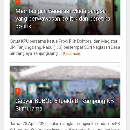
2
Membangun Generasi Muda bangsa
yang berwawasan politik dan beretika
politik
Ketua KPU bersama Ketua Prodi PKn Doktoral dan Magister
UPI Tanjungsiang, Rabu (1/3) bertempat SDN Neglasari Desa
Sindanglaya Tanjungsiang, ...
Readmore
3
Gebyar BUBOS 6 Ipekb Di Kampung KB
Sumurama
Jumat 23 April 2022 , dalam rangka mengisi Ramadan IpeKB
Kabupaten Subang partisipasi dalam kegiatan yang bertajuk