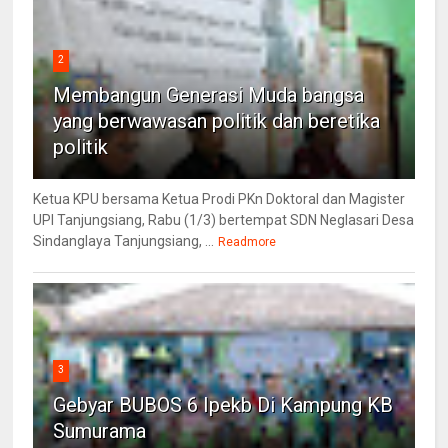
2
Membangun Generasi Muda bangsa
yang berwawasan politik dan beretika
politik
Ketua KPU bersama Ketua Prodi PKn Doktoral dan Magister
UPI Tanjungsiang, Rabu (1/3) bertempat SDN Neglasari Desa
Sindanglaya Tanjungsiang, ...
Readmore
3
Gebyar BUBOS 6 Ipekb Di Kampung KB
Sumurama