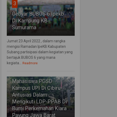
3
Gebyar BUBOS 6 Ipekb
Di Kampung KB
Sumurama
Jumat 23 April 2022 , dalam rangka
mengisi Ramadan IpeKB Kabupaten
Subang partisipasi dalam kegiatan yang
bertajuk BUBOS 6 yang mana
kegiata...
Readmore
4
Mahasiswa PGSD
Kampus UPI Di Cibiru
Antusias Dalam
Mengikuti LDP-PPAB Di
Bumi Perkemahan Kiara
Payung Jawa Barat