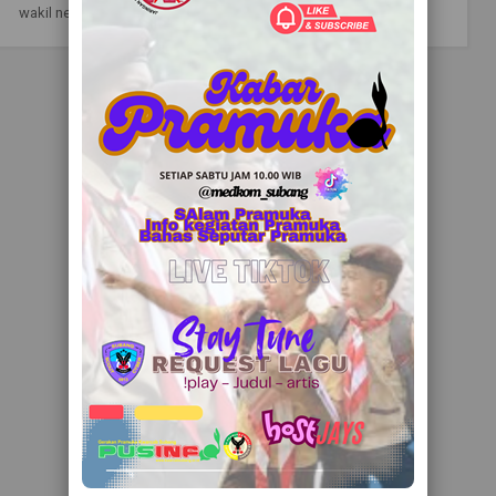
wakil negara setelah sekalia...
Readmore