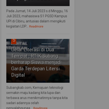
Pada Jumat, 14 Juli 2023 s.d Minggu, 16
Juli 2023, mahasiswa S1 PGSD Kampus
UPI di Cibiru, antusias dalam mengikuti
kegiatan LDP...
Readmore
5
Gelar Literasi di Dua
Tempat , RTIK Subang
berharap Siswa menjadi
Garda Terdepan Litersi
Digital
Subangkab.com, Kemajuan teknologi
semakin maju kadang kita lupa dan
terbawa arus menikmatinnya tanpa kita
sadari adannya celah
penyalahgunaa...
Readmore