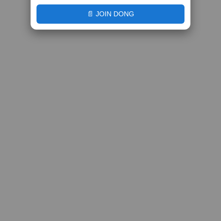
📄 JOIN DONG