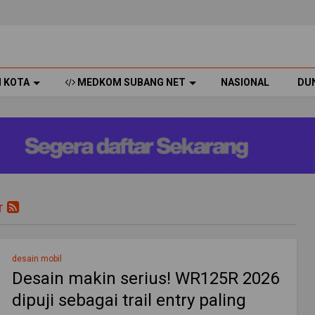
H KOTA
MEDKOM SUBANG NET
NASIONAL
DU
r
desain mobil
Desain makin serius! WR125R 2026
dipuji sebagai trail entry paling