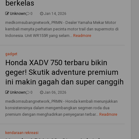
berkelas
Unknown
0
Jan 14, 2026
medkomsubangnetwork,.PRMN - Dealer Yamaha Mekar Motor
kembali menyita perhatian pecinta motor trail dan supermoto di
Indonesia. Unit WR155R yang selam...
Readmore
gadget
Honda XADV 750 terbaru bikin
geger! Skutik adventure premium
ini makin gagah dan super canggih
Unknown
0
Jan 06, 2026
medkomsubangnetwork,.PRMN - Honda kembali menunjukkan
konsistensinya dalam mengembangkan segmen roda dua
premium dengan menghadirkan penyegaran terbar...
Readmore
kendaraan rekreasi