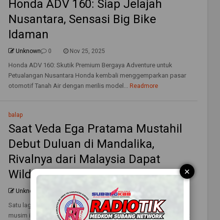
Honda ADV 160: Siap Jelajah
Nusantara, Sensasi Big Bike
Idaman
Unknown
0
Nov 25, 2025
Honda ADV 160: Skutik Premium Bergaya Adventure untuk
Petualangan Nusantara Honda kembali menggemparkan pasar
otomotif Tanah Air dengan merilis model...
Readmore
balap
Saat Veda Ega Pratama Mustahil
Debut Duluan di Mandalika,
Rivalnya dari Malaysia Dapat
×
Wildcard Moto3 di Sepang
Unknown
0
Sep 24, 2025
Satu lagi pembalap rookie akan mentas di pagelaran MotoGP
musim ini. Dari Malaysia, publik Negeri Jiran bersiap menyambut