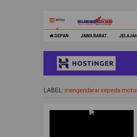
MENU
DEPAN
JAWA BARAT
JELAJA
LABEL:
mengendarai sepeda moto