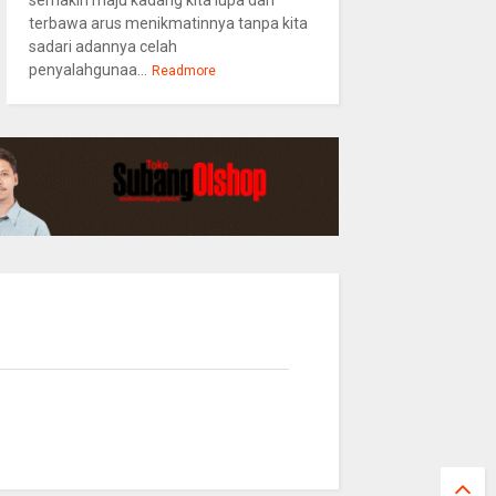
semakin maju kadang kita lupa dan
terbawa arus menikmatinnya tanpa kita
sadari adannya celah
penyalahgunaa...
Readmore