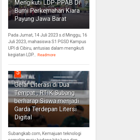
Mengikuti LDP-PPAB Di
Bumi Perkemahan Kiara
Payung Jawa Barat
Pada Jumat, 14 Juli 2023 s.d Minggu, 16
Juli 2023, mahasiswa S1 PGSD Kampus
UPI di Cibiru, antusias dalam mengikuti
kegiatan LDP...
Readmore
5
Gelar Literasi di Dua
Tempat , RTIK Subang
berharap Siswa menjadi
Garda Terdepan Litersi
Digital
Subangkab.com, Kemajuan teknologi