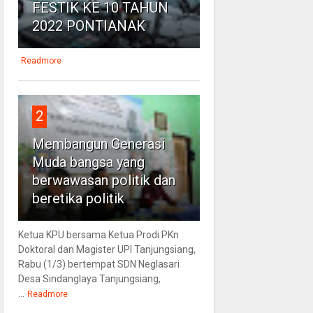
FESTIK KE 10 TAHUN
2022 PONTIANAK
Readmore
2
Membangun Generasi
Muda bangsa yang
berwawasan politik dan
beretika politik
Ketua KPU bersama Ketua Prodi PKn
Doktoral dan Magister UPI Tanjungsiang,
Rabu (1/3) bertempat SDN Neglasari
Desa Sindanglaya Tanjungsiang,
...
Readmore