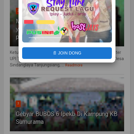
2
Membangun Generasi Muda bangsa
yang berwawasan politik dan beretika
politik
Ketua KPU bersama Ketua Prodi PKn Doktoral dan Magister
📄 JOIN DONG
UPI Tanjungsiang, Rabu (1/3) bertempat SDN Neglasari Desa
Sindanglaya Tanjungsiang, ...
Readmore
3
Gebyar BUBOS 6 Ipekb Di Kampung KB
Sumurama