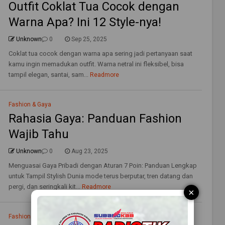
Outfit Coklat Tua Cocok dengan
Warna Apa? Ini 12 Style-nya!
Unknown
0
Sep 25, 2025
Coklat tua cocok dengan warna apa sering jadi pertanyaan saat
kamu ingin memadukan outfit. Warna netral ini fleksibel, bisa
tampil elegan, santai, sam...
Readmore
Fashion & Gaya
Rahasia Gaya: Panduan Fashion
Wajib Tahu
Unknown
0
Aug 23, 2025
Menguasai Gaya Pribadi dengan Aturan 7 Poin: Panduan Lengkap
untuk Tampil Stylish Dunia mode terus berputar, tren datang dan
pergi, dan seringkali kit...
Readmore
×
Fashion & Gaya