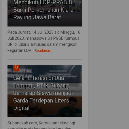
Mengikuti LDP-PPAB Di
Bumi Perkemahan Kiara
Payung Jawa Barat
Pada Jumat, 14 Juli 2023 s.d Minggu, 16
Juli 2023, mahasiswa S1 PGSD Kampus
UPI di Cibiru, antusias dalam mengikuti
kegiatan LDP...
Readmore
5
Gelar Literasi di Dua
Tempat , RTIK Subang
berharap Siswa menjadi
Garda Terdepan Litersi
Digital
Subangkab.com, Kemajuan teknologi