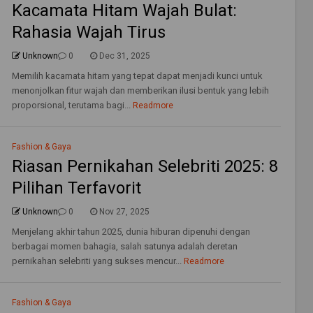
Kacamata Hitam Wajah Bulat:
Rahasia Wajah Tirus
Unknown
0
Dec 31, 2025
Memilih kacamata hitam yang tepat dapat menjadi kunci untuk
menonjolkan fitur wajah dan memberikan ilusi bentuk yang lebih
proporsional, terutama bagi...
Readmore
Fashion & Gaya
Riasan Pernikahan Selebriti 2025: 8
Pilihan Terfavorit
Unknown
0
Nov 27, 2025
Menjelang akhir tahun 2025, dunia hiburan dipenuhi dengan
berbagai momen bahagia, salah satunya adalah deretan
pernikahan selebriti yang sukses mencur...
Readmore
Fashion & Gaya