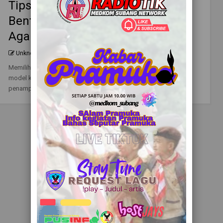
Tips Memilih Kacamata Sesuai
Bentuk Wajah dan Warna Kulit,
Agar Tampil Lebih Menonjol!
Unknown
0
Jun 09, 2025
Memilih kacamata yang tepat nggak cukup hanya berdasarkan
model kekinian, Ma. Kacamata bisa jadi sahabat terbaik
penampilan kamu, asalkan tahu c...
Readmore