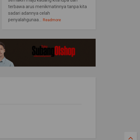
semakin maju kadang kita lupa dan
terbawa arus menikmatinnya tanpa kita
sadari adannya celah
penyalahgunaa...
Readmore