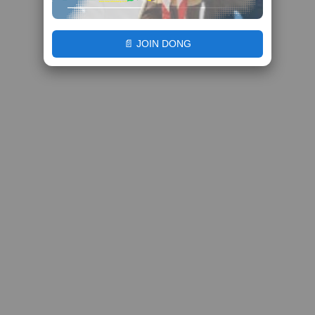
📄 JOIN DONG