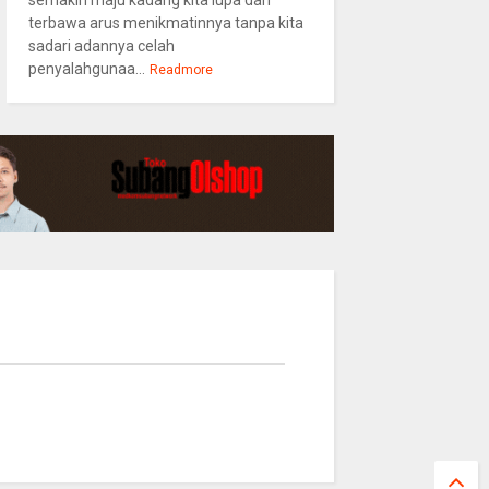
semakin maju kadang kita lupa dan
terbawa arus menikmatinnya tanpa kita
sadari adannya celah
penyalahgunaa...
Readmore