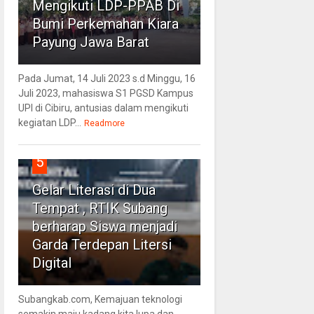
Mengikuti LDP-PPAB Di
Bumi Perkemahan Kiara
Payung Jawa Barat
Pada Jumat, 14 Juli 2023 s.d Minggu, 16
Juli 2023, mahasiswa S1 PGSD Kampus
UPI di Cibiru, antusias dalam mengikuti
kegiatan LDP...
Readmore
5
Gelar Literasi di Dua
Tempat , RTIK Subang
berharap Siswa menjadi
Garda Terdepan Litersi
Digital
Subangkab.com, Kemajuan teknologi