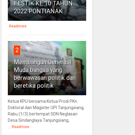
FESTIK KE 10 TAHUN
2022 PONTIANAK
Readmore
2
Membangun Generasi
Muda bangsa yang
berwawasan politik dan
beretika politik
Ketua KPU bersama Ketua Prodi PKn
Doktoral dan Magister UPI Tanjungsiang,
Rabu (1/3) bertempat SDN Neglasari
Desa Sindanglaya Tanjungsiang,
...
Readmore