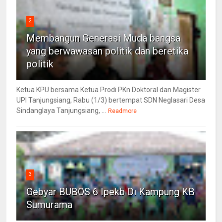
2
Membangun Generasi Muda bangsa
yang berwawasan politik dan beretika
politik
📄 JOIN DONG
Ketua KPU bersama Ketua Prodi PKn Doktoral dan Magister
UPI Tanjungsiang, Rabu (1/3) bertempat SDN Neglasari Desa
Sindanglaya Tanjungsiang, ...
Readmore
3
Gebyar BUBOS 6 Ipekb Di Kampung KB
Sumurama